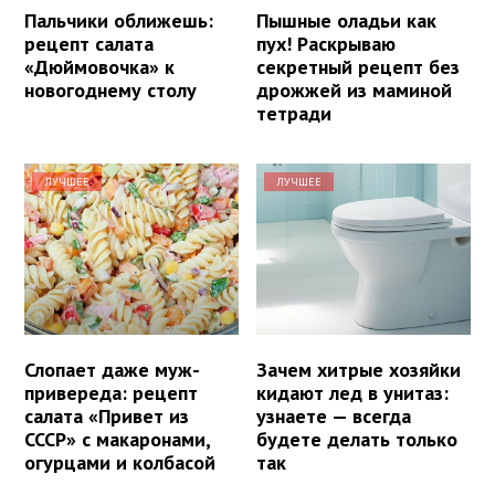
Пальчики оближешь:
Пышные оладьи как
рецепт салата
пух! Раскрываю
«Дюймовочка» к
секретный рецепт без
новогоднему столу
дрожжей из маминой
тетради
ЛУЧШЕЕ
ЛУЧШЕЕ
Слопает даже муж-
Зачем хитрые хозяйки
привереда: рецепт
кидают лед в унитаз:
салата «Привет из
узнаете — всегда
СССР» с макаронами,
будете делать только
огурцами и колбасой
так