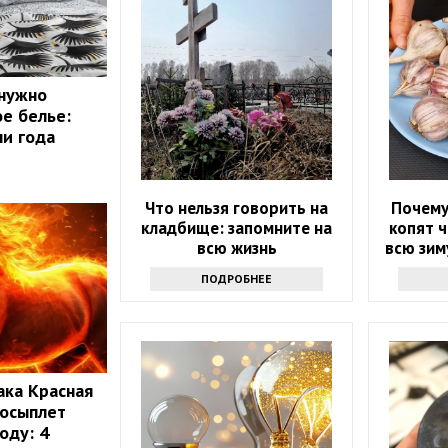
 нужно
ое белье:
ни года
Что нельзя говорить на
Почему
кладбище: запомните на
копят 
всю жизнь
всю зим
ПОДРОБНЕЕ
ака Красная
 осыплет
оду: 4