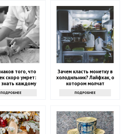
знаков того, что
Зачем класть монетку в
ек скоро умрет:
холодильник? Лайфхак, о
 знать каждому
котором молчат
ПОДРОБНЕЕ
ПОДРОБНЕЕ