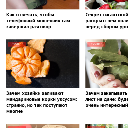
Как отвечать, чтобы
Секрет гигантско
телефонный мошенник сам
раскрыт: чем пол
завершил разговор
перед сбором ур
ЛУЧШЕЕ
ЛУЧШЕЕ
Зачем хозяйки заливают
Зачем закапывать
мандариновые корки уксусом:
лист на даче: буд
странно, но так поступают
очень интересный
многие