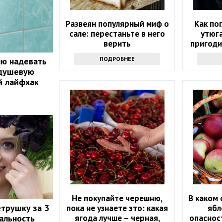
Развеян популярный миф о
Как по
сале: перестаньте в него
утюга
верить
пригоди
с э
ПОДРОБНЕЕ
лю надевать
 душевую
й лайфхак
Не покупайте черешню,
В каком 
етрушку за 3
пока не узнаете это: какая
ябл
ягода лучше – черная,
опаснос
еальность