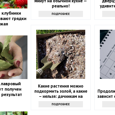
минут на обычной кухне —
дверц
реально!
удивит
й клубники
ПОДРОБНЕЕ
ивают грядки
ожая
 лавровый
Какие растения можно
ет получен
подкормить золой, а какие
Продолж
 результат
– нельзя: дачникам на
зависит
заметку
ПОДРОБНЕЕ