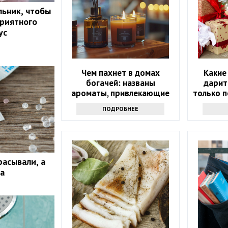
ьник, чтобы
приятного
ус
Чем пахнет в домах
Какие
богачей: названы
дарит
ароматы, привлекающие
только 
деньги
ПОДРОБНЕЕ
расывали, а
а