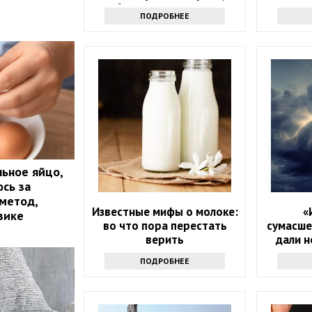
белая или розовая
ПОДРОБНЕЕ
льное яйцо,
ось за
 метод,
Известные мифы о молоке:
«
зике
во что пора перестать
сумасше
верить
дали н
н
ПОДРОБНЕЕ