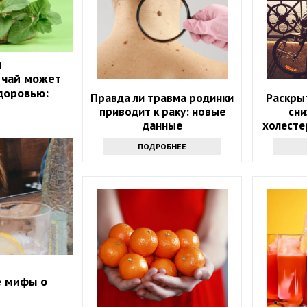
и
 чай может
доровью:
Правда ли травма родинки
Раскры
приводит к раку: новые
сни
данные
холесте
ПОДРОБНЕЕ
е мифы о