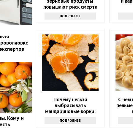
зерновые продукты
и ка
повышают риск смерти
ПОДРОБНЕЕ
льзя
кроволновке
 экспертов
Почему нельзя
С чем 
выбрасывать
пельме
мандариновые корки:
лучше залейте их уксусом
ы. Кому и
ПОДРОБНЕЕ
есть