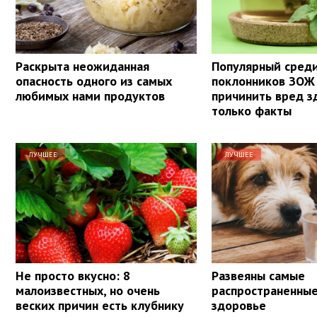
Раскрыта неожиданная
Популярный сред
опасность одного из самых
поклонников ЗОЖ
любимых нами продуктов
причинить вред з
только факты
ЛУЧШЕЕ
ЛУЧШЕЕ
Не просто вкусно: 8
Развеяны самые
малоизвестных, но очень
распространенны
веских причин есть клубнику
здоровье