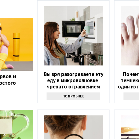
Вы зря разогреваете эту
Почему
рвов и
еду в микроволновке:
темнею
остого
чревато отравлением
один из 
ПОДРОБНЕЕ