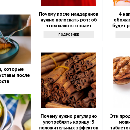
Почему после мандаринов
4 на
нужно полоскать рот: об
обожае
этом мало кто знает
будет р
ПОДРОБНЕЕ
, которые
уставы после
рств
Почему нужно регулярно
Эти прод
употреблять корицу: 5
можн
положительных эффектов
таблеток