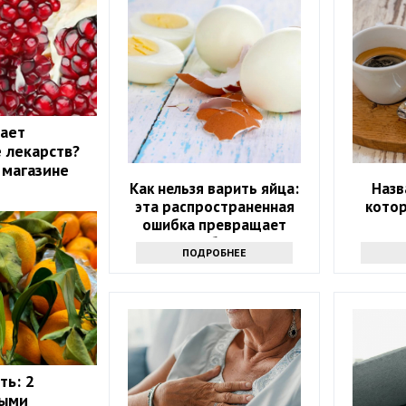
жает
 лекарств?
 магазине
Как нельзя варить яйца:
Назв
эта распространенная
кото
ошибка превращает
полезное блюдо в яд
ПОДРОБНЕЕ
ть: 2
рыми