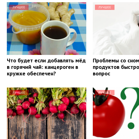
ЛУЧШЕЕ
ЛУЧШЕЕ
Что будет если добавлять мёд
Проблемы со сном
в горячий чай: канцероген в
продуктов быстр
кружке обеспечен?
вопрос
ЛУЧШЕЕ
ЛУЧШЕЕ