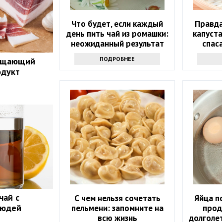
Что будет, если каждый
Правда
день пить чай из ромашки:
капуста
неожиданный результат
спас
ПОДРОБНЕЕ
ращающий
одукт
чай с
С чем нельзя сочетать
Яйца п
людей
пельмени: запомните на
прод
всю жизнь
долголе