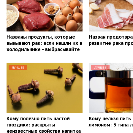
Названы продукты, которые
Назван предотв
вызывают рак: если нашли их в
развитие рака пр
холодильнике - выбрасывайте
ЛУЧШЕЕ
ЛУЧШЕЕ
Кому полезно пить настой
Кому нельзя пить 
гвоздики: раскрыты
лимоном: 3 типа 
неизвестные свойства напитка