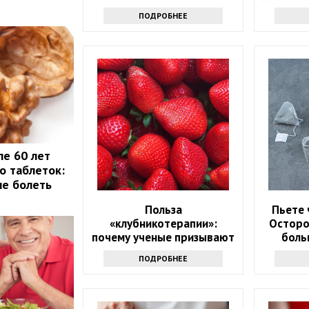
ПОДРОБНЕЕ
ле 60 лет
о таблеток:
не болеть
Польза
Пьете 
«клубникотерапии»:
Осторо
почему ученые призывают
боль
людей в возрасте 50+
ПОДРОБНЕЕ
налегать на эту ягоду