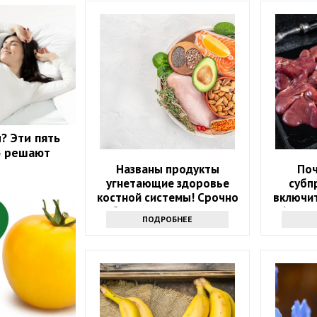
? Эти пять
о решают
Названы продукты
Поч
угнетающие здоровье
субп
костной системы! Срочно
включит
уберите их из рациона
60? З
ПОДРОБНЕЕ