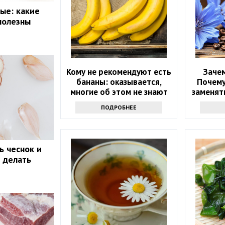
ые: какие
полезны
Кому не рекомендуют есть
Зачем
бананы: оказывается,
Почему
многие об этом не знают
заменять
ПОДРОБНЕЕ
ь чеснок и
о делать