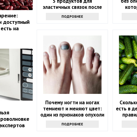
5 продуктов для
без оп
эластичных связок после
кото
60
арение:
ПОДРОБНЕЕ
н доступный
есть на
Почему ногти на ногах
Скольк
темнеют и меняют цвет:
есть в д
льзя
один из признаков опухоли
прави
кроволновке
 экспертов
ПОДРОБНЕЕ