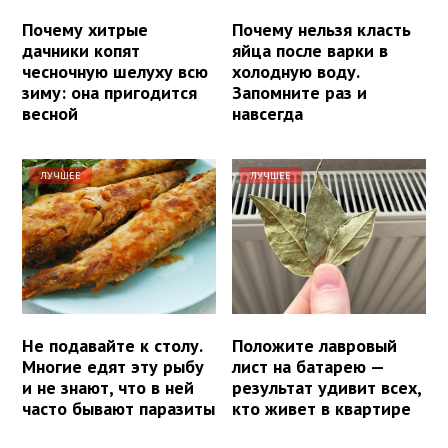
Почему хитрые
Почему нельзя класть
дачники копят
яйца после варки в
чесночную шелуху всю
холодную воду.
зиму: она пригодится
Запомните раз и
весной
навсегда
ЛУЧШЕЕ
ЛУЧШЕЕ
Не подавайте к столу.
Положите лавровый
Многие едят эту рыбу
лист на батарею —
и не знают, что в ней
результат удивит всех,
часто бывают паразиты
кто живет в квартире